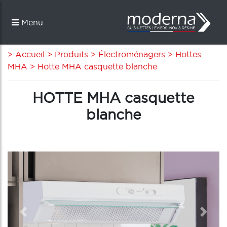
Menu
> Accueil
> Produits
> Électroménagers
> Hottes
MHA
> Hotte MHA casquette blanche
HOTTE MHA casquette
blanche